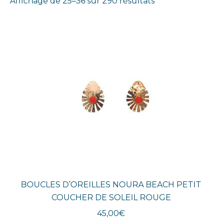
Trié
Affichage de 25–36 sur 290 résultats
du
plus
récent
au
plus
ancien
BOUCLES D’OREILLES NOURA BEACH PETIT
COUCHER DE SOLEIL ROUGE
45,00
€