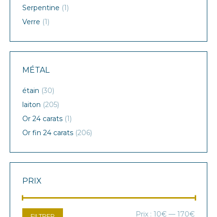
Serpentine
(1)
Verre
(1)
MÉTAL
étain
(30)
laiton
(205)
Or 24 carats
(1)
Or fin 24 carats
(206)
PRIX
Prix
Prix
Prix :
10€
—
170€
FILTRER