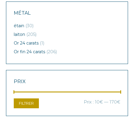
MÉTAL
étain
(30)
laiton
(205)
Or 24 carats
(1)
Or fin 24 carats
(206)
PRIX
Prix
Prix
Prix :
10€
—
170€
FILTRER
min
max