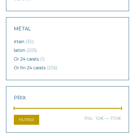
MÉTAL
étain
(30)
laiton
(205)
Or 24 carats
(1)
Or fin 24 carats
(206)
PRIX
Prix
Prix
Prix :
10€
—
170€
FILTRER
min
max