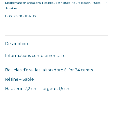
Mediterranean amazons
,
Nos bijoux éthiques
,
Noura Beach
,
Puces
Noura
d’oreilles
Beach
UGS :
26-NOBE-PUS
petit
coucher
de
soleil
Description
sable
Informations complémentaires
Boucles d’oreilles laiton doré à l’or 24 carats
Résine – Sable
Hauteur: 2,2 cm – largeur: 1,5 cm