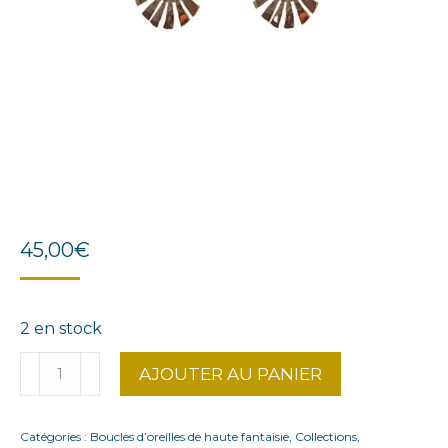
45,00
€
2 en stock
quantité
AJOUTER AU PANIER
de
Boucles
Catégories :
Boucles d’oreilles de haute fantaisie
,
Collections
,
d'oreilles