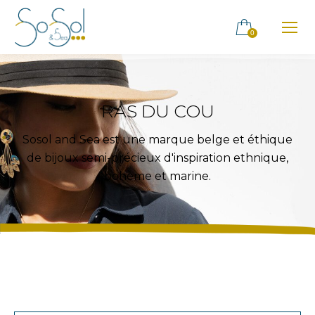
0
RAS DU COU
Sosol and Sea est une marque belge et éthique
de bijoux semi-précieux d'inspiration ethnique,
bohème et marine.