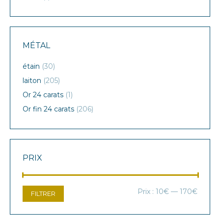
MÉTAL
étain
(30)
laiton
(205)
Or 24 carats
(1)
Or fin 24 carats
(206)
PRIX
Prix
Prix
Prix :
10€
—
170€
FILTRER
min
max