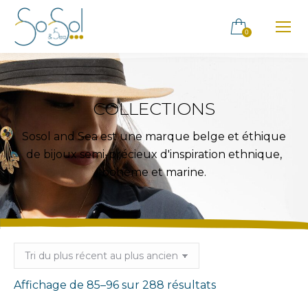
0
COLLECTIONS
Sosol and Sea est une marque belge et éthique
de bijoux semi-précieux d'inspiration ethnique,
bohème et marine.
Trié
Affichage de 85–96 sur 288 résultats
du