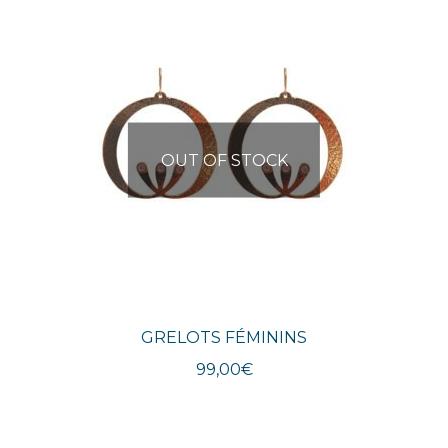
plus
récent
au
plus
ancien
OUT OF STOCK
GRELOTS FÉMININS
99,00
€