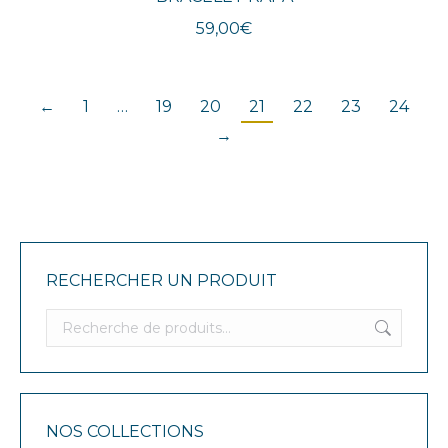
59,00
€
←
1
…
19
20
21
22
23
24
→
RECHERCHER UN PRODUIT
NOS COLLECTIONS