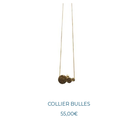
plus
récent
au
plus
ancien
COLLIER BULLES
55,00
€