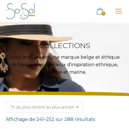
0
COLLECTIONS
Sosol and Sea est une marque belge et éthique
de bijoux semi-précieux d'inspiration ethnique,
bohème et marine.
Trié
Affichage de 241–252 sur 288 résultats
du