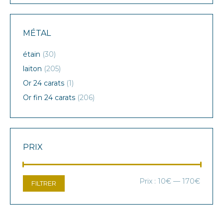
MÉTAL
étain
(30)
laiton
(205)
Or 24 carats
(1)
Or fin 24 carats
(206)
PRIX
Prix
Prix
Prix :
10€
—
170€
FILTRER
min
max