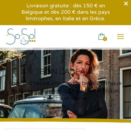
Livraison gratuite : dès 150 € en
Belgique et dès 200 € dans les pays
limitrophes, en Italie et en Grèce.
0
BON CADEAU
Sosol and Sea est une marque belge et éthique
de bijoux semi-précieux d'inspiration ethnique,
bohème et marine.