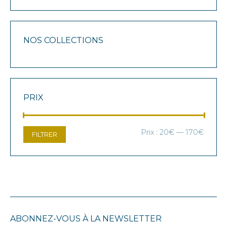
NOS COLLECTIONS
PRIX
Prix
Prix
Prix :
20€
—
170€
FILTRER
min
max
ABONNEZ-VOUS À LA NEWSLETTER