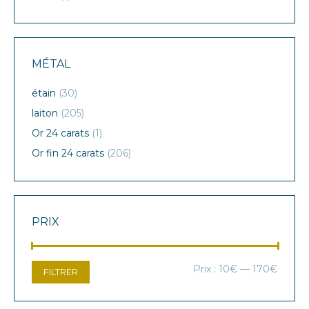
MÉTAL
étain
(30)
laiton
(205)
Or 24 carats
(1)
Or fin 24 carats
(206)
PRIX
Prix
Prix
Prix :
10€
—
170€
FILTRER
min
max