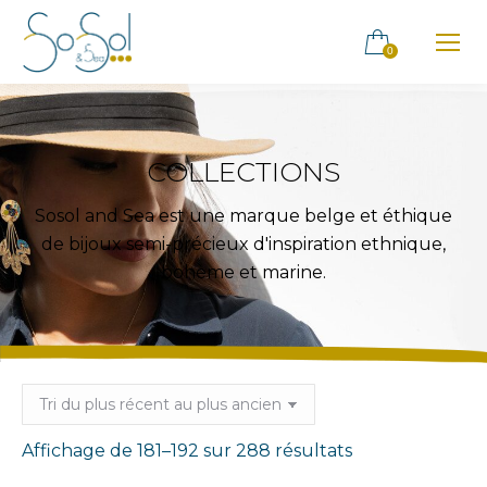
0
COLLECTIONS
Sosol and Sea est une marque belge et éthique
de bijoux semi-précieux d'inspiration ethnique,
bohème et marine.
Trié
Affichage de 181–192 sur 288 résultats
du