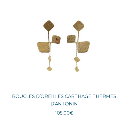
plus
récent
au
plus
ancien
BOUCLES D’OREILLES CARTHAGE THERMES
D’ANTONIN
105,00
€