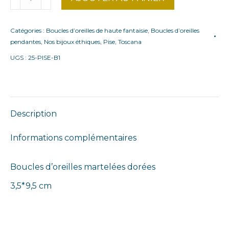
de
Boucles
Catégories :
Boucles d’oreilles de haute fantaisie
,
Boucles d’oreilles
d'oreilles
pendantes
,
Nos bijoux éthiques
,
Pise
,
Toscana
Pise
UGS :
25-PISE-B1
Description
Informations complémentaires
Boucles d’oreilles martelées dorées
3,5*9,5 cm