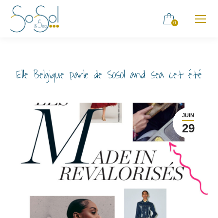
0
Elle Belgique parle de Sosol and sea cet été
JUIN
29