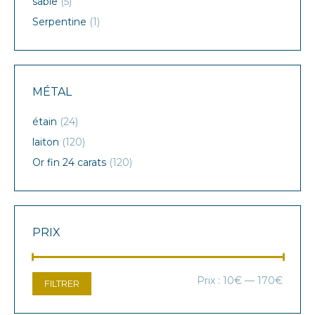
sable
(5)
Serpentine
(1)
MÉTAL
étain
(24)
laiton
(120)
Or fin 24 carats
(120)
PRIX
Prix
Prix
Prix :
10€
—
170€
FILTRER
min
max