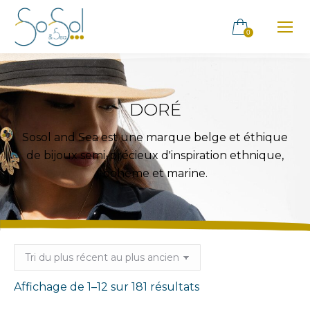
0
DORÉ
Sosol and Sea est une marque belge et éthique
de bijoux semi-précieux d'inspiration ethnique,
bohème et marine.
Trié
Affichage de 1–12 sur 181 résultats
du