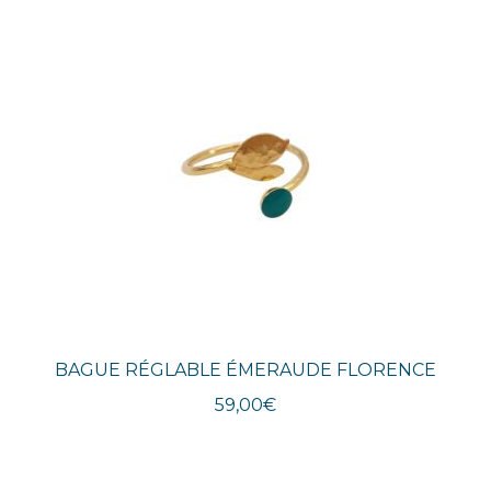
plus
récent
au
plus
ancien
BAGUE RÉGLABLE ÉMERAUDE FLORENCE
59,00
€