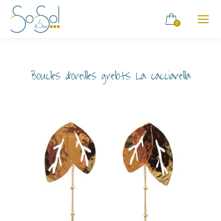
0
Boucles d’oreilles grelots La cacciarella