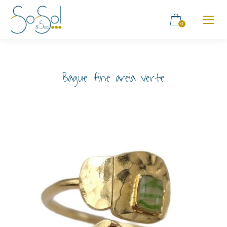
0
Bague fine areia verte