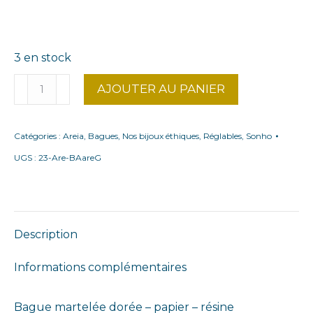
3 en stock
quantité
AJOUTER AU PANIER
de
Bague
Catégories :
Areia
,
Bagues
,
Nos bijoux éthiques
,
Réglables
,
Sonho
fine
areia
UGS :
23-Are-BAareG
verte
Description
Informations complémentaires
Bague martelée dorée – papier – résine