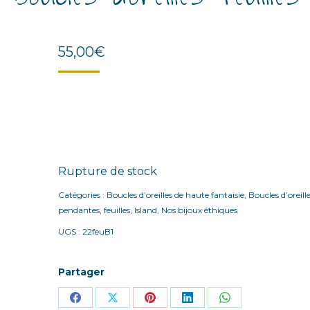
55,00
€
Rupture de stock
Catégories :
Boucles d’oreilles de haute fantaisie
,
Boucles d’oreill
pendantes
,
feuilles
,
Island
,
Nos bijoux éthiques
UGS :
22feuB1
Partager
Share
Share
Share
Share
Share