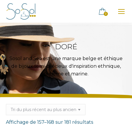
0
DORÉ
Sosol and Sea est une marque belge et éthique
de bijoux semi-précieux d'inspiration ethnique,
bohème et marine.
Trié
Affichage de 157–168 sur 181 résultats
du