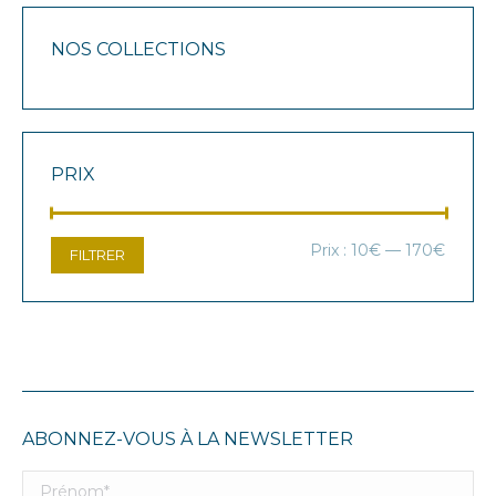
NOS COLLECTIONS
PRIX
Prix
Prix
Prix :
10€
—
170€
FILTRER
min
max
ABONNEZ-VOUS À LA NEWSLETTER