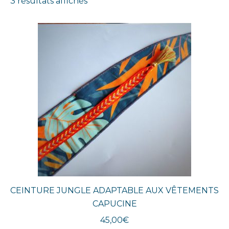
Trié
3 résultats affichés
du
plus
récent
au
plus
ancien
CEINTURE JUNGLE ADAPTABLE AUX VÊTEMENTS
CAPUCINE
45,00
€