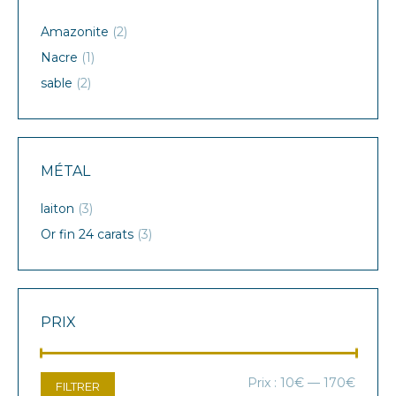
Amazonite
(2)
Nacre
(1)
sable
(2)
MÉTAL
laiton
(3)
Or fin 24 carats
(3)
PRIX
Prix
Prix
Prix :
10€
—
170€
FILTRER