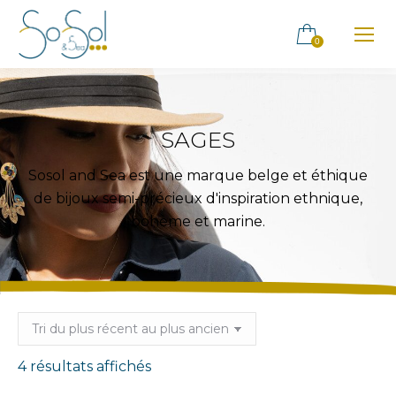
0
SAGES
Sosol and Sea est une marque belge et éthique
de bijoux semi-précieux d'inspiration ethnique,
bohème et marine.
Trié
4 résultats affichés
du