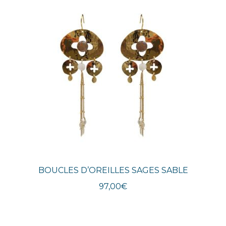
plus
récent
au
plus
ancien
BOUCLES D’OREILLES SAGES SABLE
97,00
€