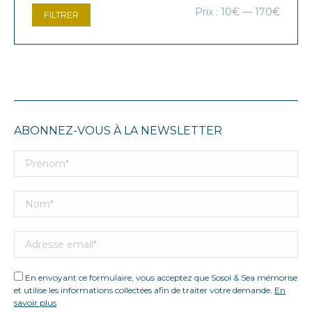
Prix
Prix
Prix :
10€
—
170€
FILTRER
min
max
ABONNEZ-VOUS À LA NEWSLETTER
En envoyant ce formulaire, vous acceptez que Sosol & Sea mémorise
et utilise les informations collectées afin de traiter votre demande.
En
savoir plus