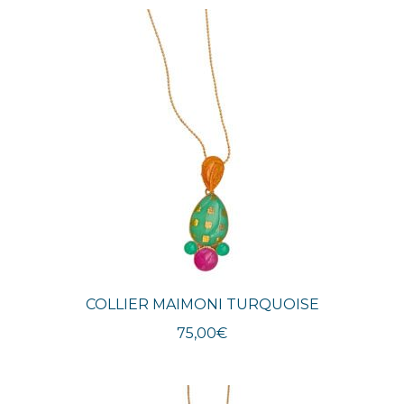
plus
récent
au
plus
ancien
COLLIER MAIMONI TURQUOISE
75,00
€