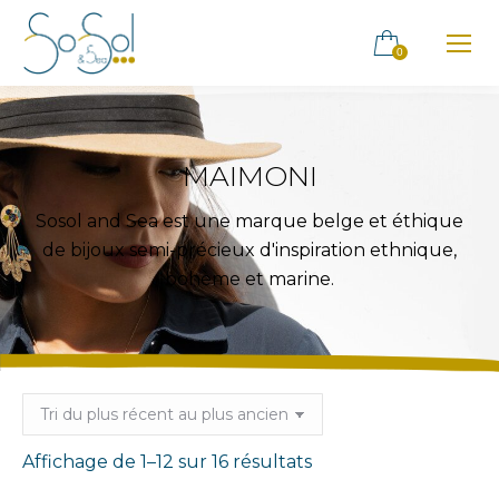
0
MAIMONI
Sosol and Sea est une marque belge et éthique
de bijoux semi-précieux d'inspiration ethnique,
bohème et marine.
Trié
Affichage de 1–12 sur 16 résultats
du