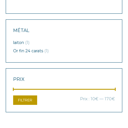
MÉTAL
laiton
(1)
Or fin 24 carats
(1)
PRIX
Prix
Prix
Prix :
10€
—
170€
FILTRER
min
max