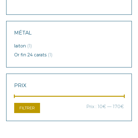
MÉTAL
laiton
(1)
Or fin 24 carats
(1)
PRIX
Prix
Prix
Prix :
10€
—
170€
FILTRER
min
max