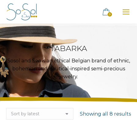
0
TABARKA
Sosol and Sea is an ethical Belgian brand of ethnic,
bohemian and nautical-inspired semi-precious
jewelry.
So
Showing all 8 results
by
la