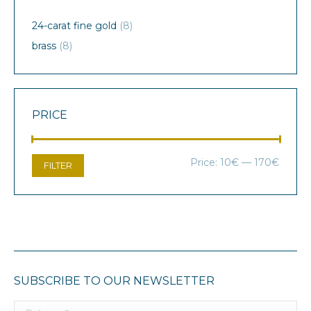
24-carat fine gold
(8)
brass
(8)
PRICE
Min
Max
Price:
10€
—
170€
FILTER
price
price
SUBSCRIBE TO OUR NEWSLETTER