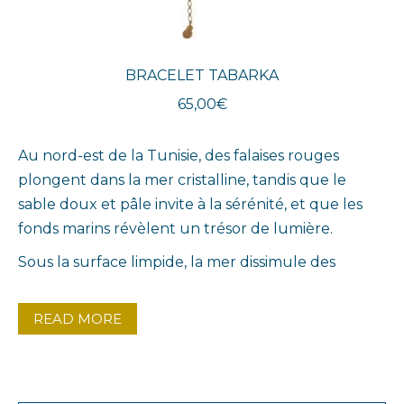
BRACELET TABARKA
65,00
€
Au nord-est de la Tunisie, des falaises rouges
plongent dans la mer cristalline, tandis que le
sable doux et pâle invite à la sérénité, et que les
fonds marins révèlent un trésor de lumière.
Sous la surface limpide, la mer dissimule des
paysages sous-marins éblouissants, des labyrinthes
de corail et de reflets changeants, qui inspirent
READ MORE
cette collection comme des fragments de l’océan,
dorés, martelés et façonnés à l’image des
profondeurs.