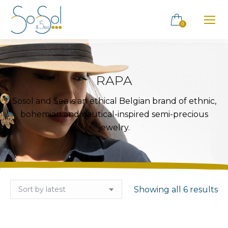
0
RAPA
Sosol and Sea is an ethical Belgian brand of ethnic,
bohemian and nautical-inspired semi-precious
jewelry.
So
Showing all 6 results
by
la