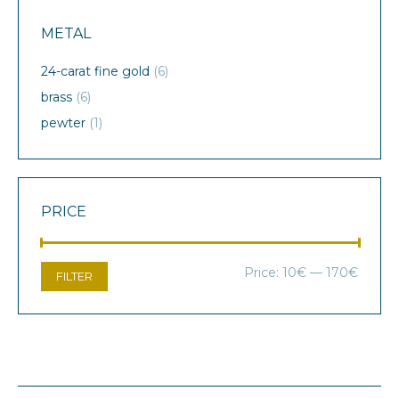
METAL
24-carat fine gold
(6)
brass
(6)
pewter
(1)
PRICE
Min
Max
Price:
10€
—
170€
FILTER
price
price