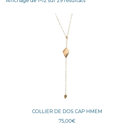
Trié
Affichage de 1–12 sur 29 résultats
du
plus
récent
au
plus
ancien
COLLIER DE DOS CAP HMEM
75,00
€