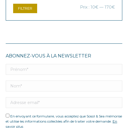
Prix
Prix
Prix :
10€
—
170€
FILTRER
min
max
ABONNEZ-VOUS À LA NEWSLETTER
En envoyant ce formulaire, vous acceptez que Sosol & Sea mémorise
et utilise les informations collectées afin de traiter votre demande.
En
savoir plus